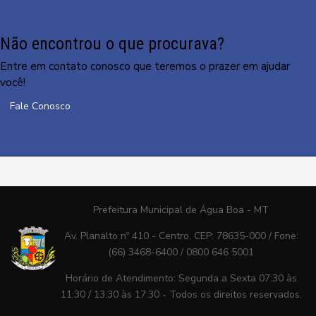
Não encontrou o que procurava?
Entre em contato conosco que teremos o prazer em ajudar
você!
Fale Conosco
Prefeitura Municipal de Água Boa - MT
Av. Planalto nº 410 - Centro. CEP: 78635-000 / Fone:
(66) 3468-6400 / 0800 646 5001
Horário de Atendimento: Segunda a Sexta 07:30 às
11:30 / 13:30 às 17:30 - Todos os direitos reservados.