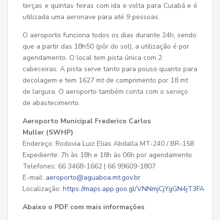
terças e quintas feiras com ida e volta para Cuiabá e é
utilizada uma aeronave para até 9 pessoas.
O aeroporto funciona todos os dias durante 24h, sendo
que a partir das 18h50 (pôr do sol), a utilização é por
agendamento. O local tem pista única com 2
cabeceiras. A pista serve tanto para pouso quanto para
decolagem e tem 1627 mt de comprimento por 18 mt
de largura. O aeroporto também conta com o serviço
de abastecimento.
Aeroporto Municipal Frederico Carlos
Muller (SWHP)
Endereço: Rodovia Luiz Elias Abdalla MT-240 / BR-158
Expediente: 7h às 18h e 18h às 06h por agendamento
Telefones: 66 3468-1662 | 66 99609-1807
E-mail:
aeroporto@aguaboa.mt.gov.br
Localização:
https://maps.app.goo.gl/VNNmjCjYgGN4jT3FA
Abaixo o PDF com mais informações