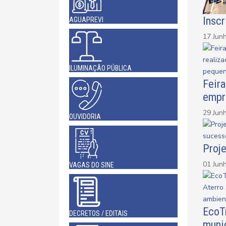
Inscr
AGUAPREVI
17 Jun
ILUMINAÇÃO PÚBLICA
Feir
empr
29 Jun
OUVIDORIA
Proj
01 Jun
VAGAS DO SINE
EcoTr
DECRETOS / EDITAIS
muni