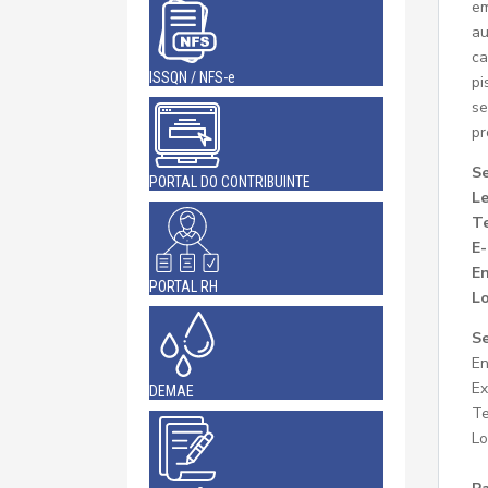
em
au
ca
ISSQN / NFS-e
pi
se
pr
Se
PORTAL DO CONTRIBUINTE
Le
Te
E-
E
PORTAL RH
Lo
Se
En
Ex
DEMAE
Te
Lo