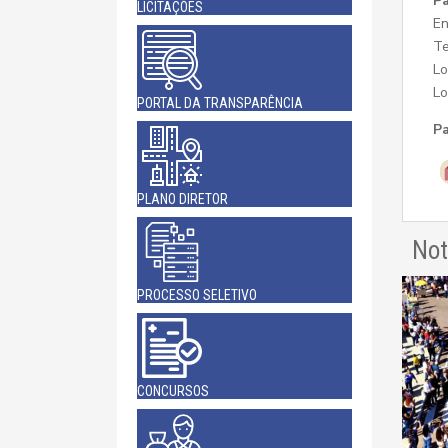
Pa
LICITAÇÕES
En
Te
Lo
Lo
PORTAL DA TRANSPARÊNCIA
Pa
PLANO DIRETOR
Not
PROCESSO SELETIVO
CONCURSOS