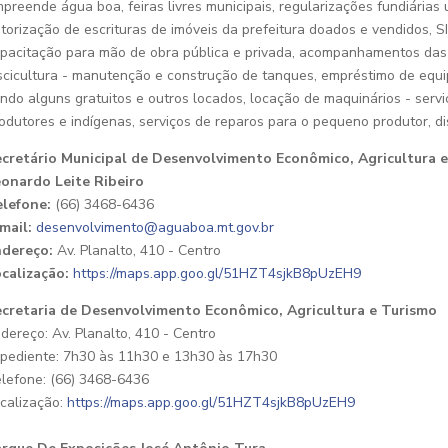
preende água boa, feiras livres municipais, regularizações fundiárias
torização de escrituras de imóveis da prefeitura doados e vendidos, S
pacitação para mão de obra pública e privada, acompanhamentos das
scicultura - manutenção e construção de tanques, empréstimo de equ
ndo alguns gratuitos e outros locados, locação de maquinários - ser
odutores e indígenas, serviços de reparos para o pequeno produtor, dis
cretário Municipal de Desenvolvimento Econômico, Agricultura 
onardo Leite Ribeiro
lefone:
(66) 3468-6436
mail:
desenvolvimento@aguaboa.mt.gov.br
ndereço:
Av. Planalto, 410 - Centro
calização:
https://maps.app.goo.gl/51HZT4sjkB8pUzEH9
cretaria de Desenvolvimento Econômico, Agricultura e Turismo
dereço: Av. Planalto, 410 - Centro
pediente: 7h30 às 11h30 e 13h30 às 17h30
lefone: (66) 3468-6436
calização:
https://maps.app.goo.gl/51HZT4sjkB8pUzEH9