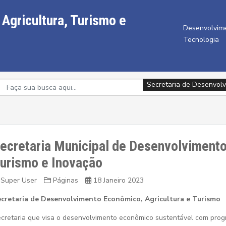
Agricultura, Turismo e
Desenvolvime
Tecnologia
Secretaria de Desenvolv
Secretaria de Desenvolv
Secretaria de Desenvolv
Secretaria de Desenvolv
Secretaria de Desenvolv
Secretaria de Desenvolv
Secretaria de Desenvolv
Secretaria de Desenvolv
Secretaria de Desenvolv
ecretaria Municipal de Desenvolvimento
urismo e Inovação
Super User
Páginas
18 Janeiro 2023
cretaria de Desenvolvimento Econômico, Agricultura e Turismo
cretaria que visa o desenvolvimento econômico sustentável com pro