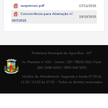
suspensao.pdf
17/11/2015
Concorrência para Alienação nº.
19/10/2015
007/2015
Prefeitura Municipal de Água Boa - MT
Av. Planalto nº 410 - Centro. CEP: 78635-000 / Fone:
(66) 3468-6400 / 0800 646 5001
Horário de Atendimento: Segunda a Sexta 07:30 às
11:30 / 13:30 às 17:30 - Todos os direitos reservados.