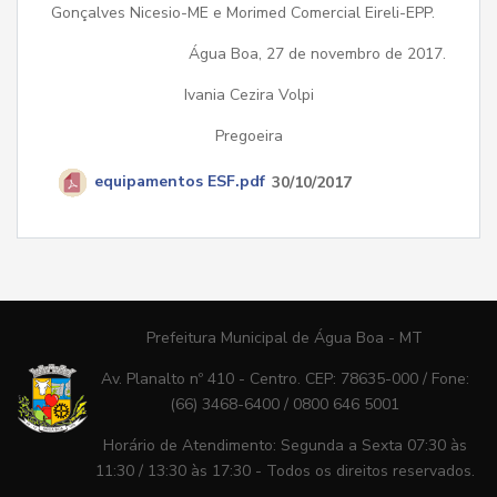
Gonçalves Nicesio-ME e Morimed Comercial Eireli-EPP.
Água Boa, 27 de novembro de 2017.
Ivania Cezira Volpi
Pregoeira
equipamentos ESF.pdf
30/10/2017
Prefeitura Municipal de Água Boa - MT
Av. Planalto nº 410 - Centro. CEP: 78635-000 / Fone:
(66) 3468-6400 / 0800 646 5001
Horário de Atendimento: Segunda a Sexta 07:30 às
11:30 / 13:30 às 17:30 - Todos os direitos reservados.