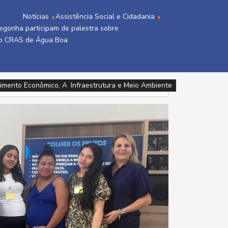
Notícias
Assistência Social e Cidadania
gonha participam de palestra sobre
no CRAS de Água Boa
imento Econômico, Agricultura, Turismo e Tecnologia
imento Econômico, Agricultura, Turismo e Tecnologia
imento Econômico, Agricultura, Turismo e Tecnologia
Infraestrutura e Meio Ambiente
Assistência Social e Cidadania
Esporte, Cultura e Lazer
Educação
Educação
Saúde