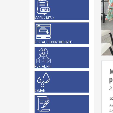
ISSQN / NFS-e
PORTAL DO CONTRIBUINTE
PORTAL RH
M
p
DEMAE
As
Ág