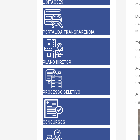
LICITAÇÕES
Or
Du
ac
im
PORTAL DA TRANSPARÊNCIA
“N
co
mu
PLANO DIRETOR
Ao
co
um
PROCESSO SELETIVO
A 
ág
CONCURSOS