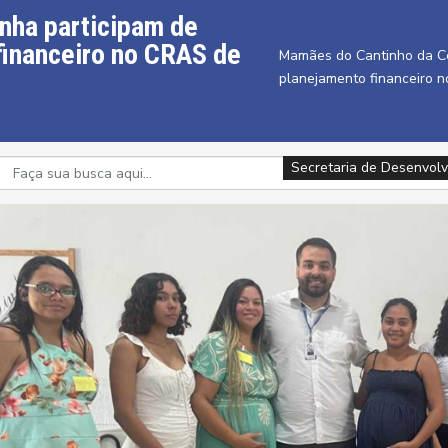
nha participam de
financeiro no CRAS de
Mamães do Cantinho da Ce
planejamento financeiro 
Secretaria de Desenvolv
Secretaria de Desenvolv
Secretaria de Desenvolv