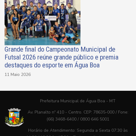
Grande final do Campeonato Municipal de
Futsal 2026 reúne grande público e premia
destaques do esporte em Água Boa
11 Maio 2026
Prefeitura Municipal de Água Boa - MT
Av. Planalto nº 410 - Centro. CEP: 78635-000 / Fone:
(66) 3468-6400 / 0800 646 5001
Horário de Atendimento: Segunda a Sexta 07:30 às