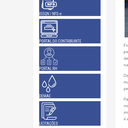
ISSQN / NFS-e
PORTAL DO CONTRIBUINTE
Es
pe
de
ru
PORTAL RH
De
ma
pe
DEMAE
Pa
no
im
é 
LICITAÇÕES