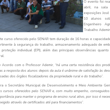
O evento foi rea
abril, na sala
exposições José
10 alunos so
Engenheiro A
Trabalho Ademir
te curso oferecido pelo SENAR tem duração de 16 horas e capacidade
rtinente à segurança do trabalho, armazenamento adequado de emba
 proteção individual (EPI), além das principais observâncias quanto
ral.
 Acordo com o Professor Ademir, “
há uma certa resistência dos prod
s a resposta dos alunos depois da aula é unânime de satisfação às des
sadas dos órgãos fiscalizadores da propriedade rural e do trabalho
”.
ra o Secretário Municipal de Desenvolvimento e Meio Ambiente Ge
s cursos oferecidos pelo SENAR e, com muito empenho, conseguidos pe
portância para manter o programa de ensino rural ativo, por isso é neces
exigido
através de certificados até para financiamentos
”.