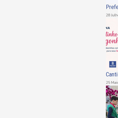
Prefe
28 Jul
Canti
25 Mai