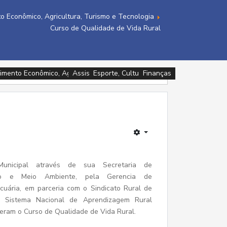
o Econômico, Agricultura, Turismo e Tecnologia
Curso de Qualidade de Vida Rural
imento Econômico, Agricultura, Turismo e Tecnologia
Assistência Social e Cidadania
Assistência Social e Cidadania
Esporte, Cultura e Lazer
Esporte, Cultura e Lazer
Esporte, Cultura e Lazer
Educação
Finanças
Saúde
Municipal através de sua Secretaria de
nto e Meio Ambiente, pela Gerencia de
ecuária, em parceria com o Sindicato Rural de
Sistema Nacional de Aprendizagem Rural
ram o Curso de Qualidade de Vida Rural.