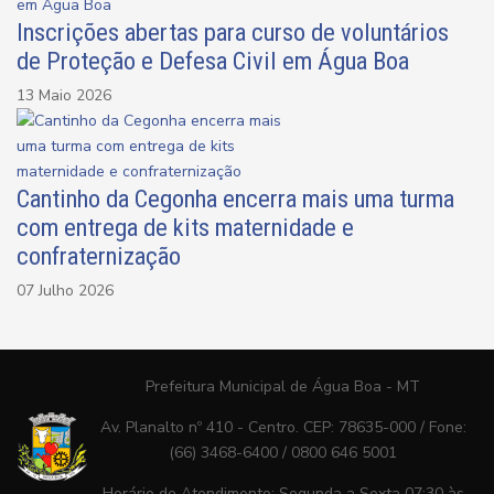
Inscrições abertas para curso de voluntários
de Proteção e Defesa Civil em Água Boa
13 Maio 2026
Cantinho da Cegonha encerra mais uma turma
com entrega de kits maternidade e
confraternização
07 Julho 2026
Prefeitura Municipal de Água Boa - MT
Av. Planalto nº 410 - Centro. CEP: 78635-000 / Fone:
(66) 3468-6400 / 0800 646 5001
Horário de Atendimento: Segunda a Sexta 07:30 às