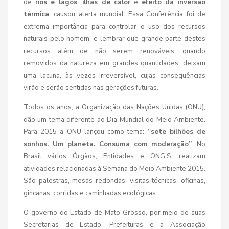
de
rios e lagos
,
ilhas de calor
e
efeito da inversão
térmica
, causou alerta mundial. Essa Conferência foi de
extrema importância para controlar o uso dos recursos
naturais pelo homem, e lembrar que grande parte destes
recursos além de não serem renováveis, quando
removidos da natureza em grandes quantidades, deixam
uma lacuna, às vezes irreversível, cujas consequências
virão e serão sentidas nas gerações futuras.
Todos os anos, a Organização das Nações Unidas (ONU),
dão um tema diferente ao Dia Mundial do Meio Ambiente.
Para 2015 a ONU lançou como tema:
“sete bilhões de
sonhos. Um planeta. Consuma com moderação”
. No
Brasil vários Órgãos, Entidades e ONG’S, realizam
atividades relacionadas à Semana do Meio Ambiente 2015.
São palestras, mesas-redondas, visitas técnicas, oficinas,
gincanas, corridas e caminhadas ecológicas.
O governo do Estado de Mato Grosso, por meio de suas
Secretarias de Estado, Prefeituras e a Associação