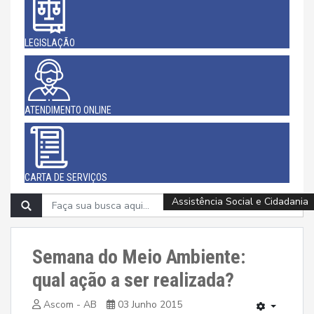
LEGISLAÇÃO
ATENDIMENTO ONLINE
CARTA DE SERVIÇOS
Infraestrutura e Meio Ambiente
Infraestrutura e Meio Ambiente
Infraestrutura e Meio Ambiente
Assistência Social e Cidadania
Assistência Social e Cidadania
Esporte, Cultura e Lazer
Esporte, Cultura e Lazer
Saúde
Saúde
Semana do Meio Ambiente:
qual ação a ser realizada?
Ascom - AB
03 Junho 2015