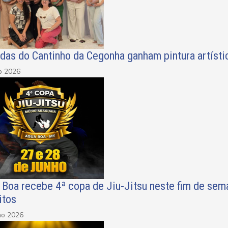
das do Cantinho da Cegonha ganham pintura artístic
o 2026
 Boa recebe 4ª copa de Jiu-Jitsu neste fim de sem
itos
ho 2026