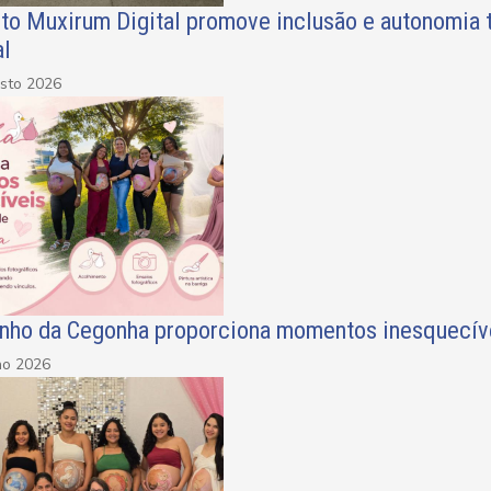
eto Muxirum Digital promove inclusão e autonomia 
al
sto 2026
inho da Cegonha proporciona momentos inesquecíve
ho 2026