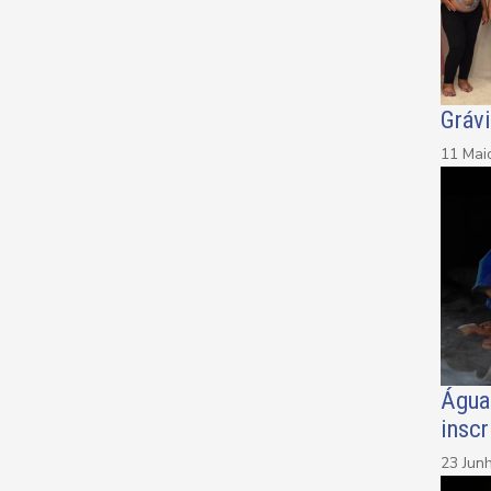
Grávi
11 Mai
Água
inscr
23 Jun