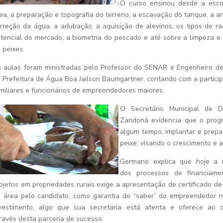
O curso ensinou desde a esco
ea, a preparação e topografia do terreno, a escavação do tanque, a an
rreção da água, a adubação, a aquisição de alevinos, os tipos de ra
tencial do mercado, a biometria do pescado e até sobre a limpeza e 
 peixes.
 aulas foram ministradas pelo Professor do SENAR e Engenheiro d
 Prefeitura de Água Boa Jailson Baumgartner, contando com a partici
miliares e funcionários de empreendedores maiores.
O Secretário Municipal de 
Zandoná evidencia que o progr
algum tempo, implantar e prep
peixe, visando o crescimento e a
Germano explica que hoje a m
dos processos de financiame
ojetos em propriedades rurais exige a apresentação de certificado de
 área pelo candidato, como garantia do “saber” do empreendedor 
vestimento, algo que sua secretaria está atenta e oferece ao 
ravés desta parceria de sucesso.