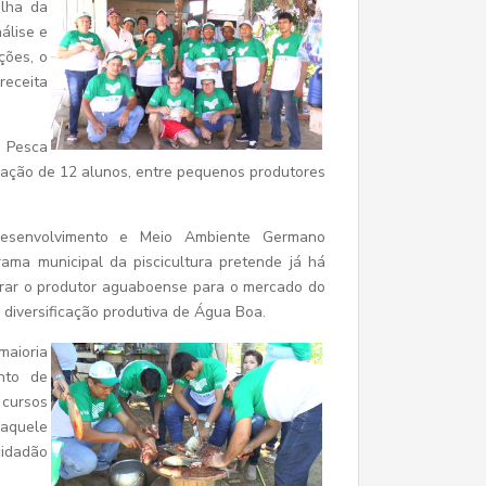
lha da
álise e
ções, o
receita
e Pesca
pação de 12 alunos, entre pequenos produtores
Desenvolvimento e Meio Ambiente Germano
ama municipal da piscicultura pretende já há
arar o produtor aguaboense para o mercado do
 diversificação produtiva de Água Boa.
aioria
nto de
 cursos
naquele
cidadão