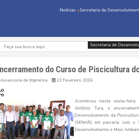
Notícias
Secretaria de Desenvolviment
Secretaria de Desenvolv
Secretaria de Desenvolv
ncerramento do Curso de Piscicultura 
Assessoria de Imprensa
22 Fevereiro 2016
Aconteceu nesta sexta-feira,
Antônio Tura, o encerrame
Desenvolvimento da Piscicultur
(SENAR) em parceria com o Si
Desenvolvimento e Meio Ambien