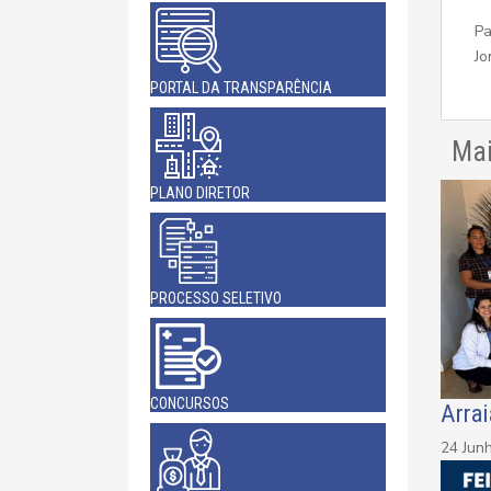
Pa
Jo
PORTAL DA TRANSPARÊNCIA
Mai
PLANO DIRETOR
PROCESSO SELETIVO
CONCURSOS
Arra
24 Jun