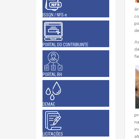
ár
ISSQN / NFS-e
co
po
de
As
PORTAL DO CONTRIBUINTE
da
fa
PORTAL RH
DEMAE
pr
na
in
LICITAÇÕES
at