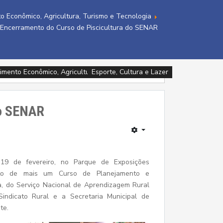
o Econômico, Agricultura, Turismo e Tecnologia
Encerramento do Curso de Piscicultura do SENAR
imento Econômico, Agricultura, Turismo e Tecnologia
imento Econômico, Agricultura, Turismo e Tecnologia
Assistência Social e Cidadania
Assistência Social e Cidadania
Assistência Social e Cidadania
Esporte, Cultura e Lazer
Esporte, Cultura e Lazer
Esporte, Cultura e Lazer
Saúde
do SENAR
 19 de fevereiro, no Parque de Exposições
nto de mais um Curso de Planejamento e
a, do Serviço Nacional de Aprendizagem Rural
ndicato Rural e a Secretaria Municipal de
te.