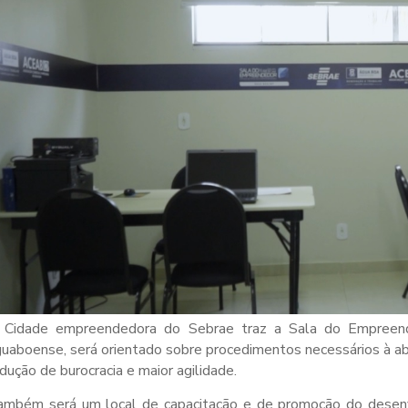
 Cidade empreendedora do Sebrae traz a Sala do Empreen
uaboense, será orientado sobre procedimentos necessários à ab
dução de burocracia e maior agilidade.
ambém será um local de capacitação e de promoção do desenvo