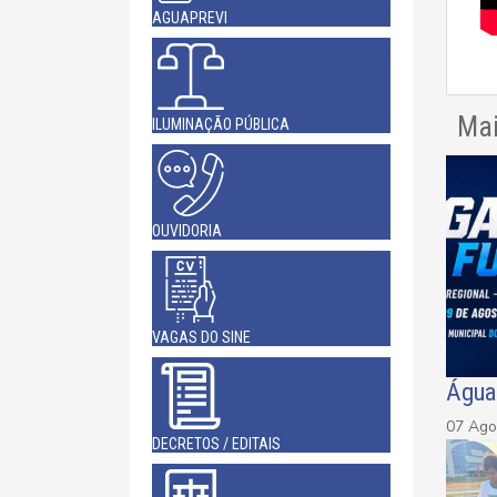
AGUAPREVI
Mai
ILUMINAÇÃO PÚBLICA
OUVIDORIA
VAGAS DO SINE
Água 
07 Ago
DECRETOS / EDITAIS