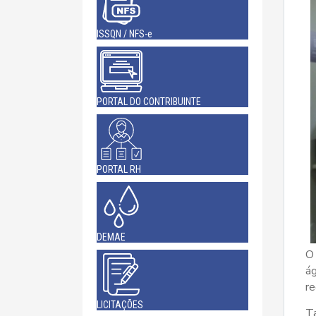
ISSQN / NFS-e
PORTAL DO CONTRIBUINTE
PORTAL RH
DEMAE
O
ág
re
LICITAÇÕES
T