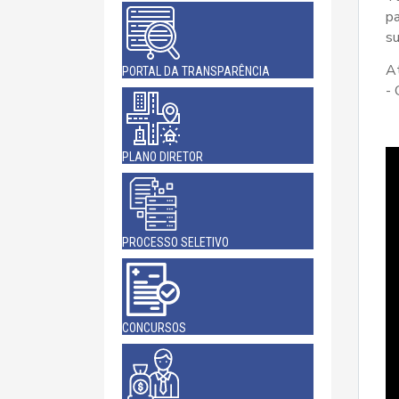
pa
s
At
PORTAL DA TRANSPARÊNCIA
- 
PLANO DIRETOR
PROCESSO SELETIVO
CONCURSOS