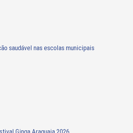
ção saudável nas escolas municipais
stival Ginga Araguaia 2026