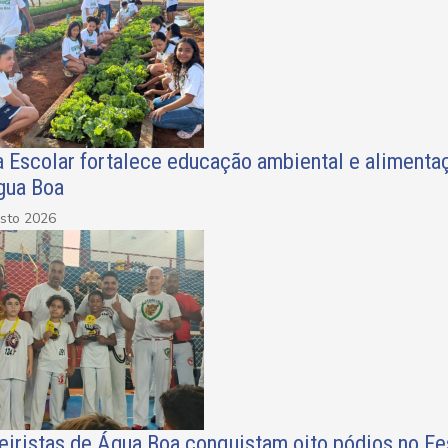
a Escolar fortalece educação ambiental e alimenta
gua Boa
sto 2026
eiristas de Água Boa conquistam oito pódios no Fe