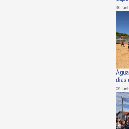
30 Jun
Água
dias
09 Jun