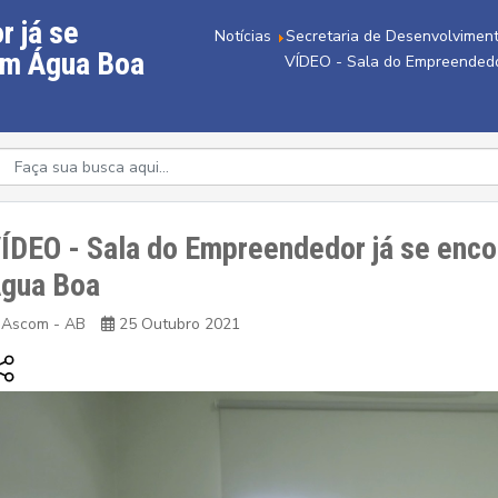
r já se
Notícias
Secretaria de Desenvolviment
em Água Boa
VÍDEO - Sala do Empreendedo
ÍDEO - Sala do Empreendedor já se enc
gua Boa
Ascom - AB
25 Outubro 2021