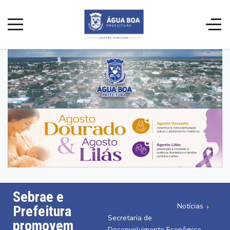
Sebrae e
Notícias
Prefeitura
Secretaria de
promovem
Desenvolvimento Econômico,