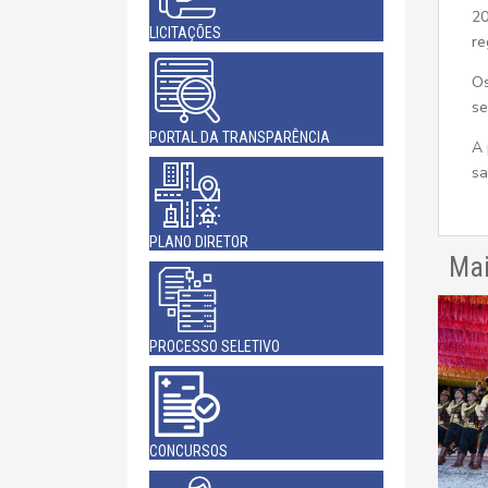
20
LICITAÇÕES
re
Os
se
PORTAL DA TRANSPARÊNCIA
A 
sa
PLANO DIRETOR
Mai
PROCESSO SELETIVO
CONCURSOS