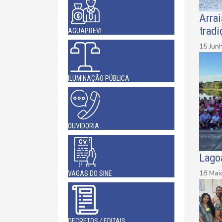
Arrai
tradi
AGUAPREVI
15 Jun
ILUMINAÇÃO PÚBLICA
OUVIDORIA
Lago
18 Mai
VAGAS DO SINE
DECRETOS / EDITAIS