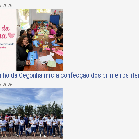
o 2026
nho da Cegonha inicia confecção dos primeiros it
o 2026