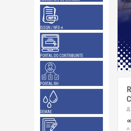
ISSQN / NFS-e
PORTAL DO CONTRIBUINTE
PORTAL RH
R
C
DEMAE
A 