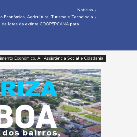
Notícias
o Econômico, Agricultura, Turismo e Tecnologia
s de lotes da extinta COOPERCANA para
imento Econômico, Agricultura, Turismo e Tecnologia
Infraestrutura e Meio Ambiente
Infraestrutura e Meio Ambiente
Assistência Social e Cidadania
Assistência Social e Cidadania
Assistência Social e Cidadania
Assistência Social e Cidadania
Esporte, Cultura e Lazer
Esporte, Cultura e Lazer