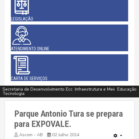
LEGISLAÇÃO
ATENDIMENTO ONLINE
CARTA DE SERVIÇOS
Secretaria de Desenvolvimento Econômico, Agricultura, Turismo e
Infraestrutura e Meio Ambiente
Assistência Social e Cidadania
Esporte, Cultura e Lazer
Esporte, Cultura e Lazer
Educação
Educação
Saúde
Saúde
Tecnologia
Parque Antonio Tura se prepara
para EXPOVALE.
Ascom - AB
02 Julho 2014