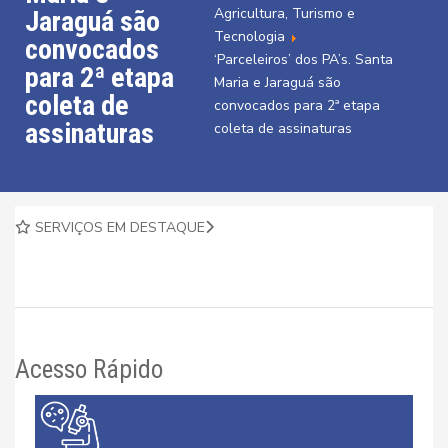
Agricultura, Turismo e
Jaraguá são
Tecnologia
convocados
‘Parceleiros’ dos PA’s. Santa
para 2ª etapa
Maria e Jaraguá são
coleta de
convocados para 2ª etapa
assinaturas
coleta de assinaturas
SERVIÇOS EM DESTAQUE
Acesso Rápido