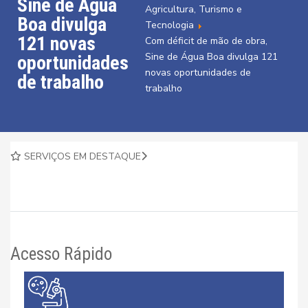
Sine de Água
Agricultura, Turismo e
Boa divulga
Tecnologia
121 novas
Com déficit de mão de obra,
Sine de Água Boa divulga 121
oportunidades
novas oportunidades de
de trabalho
trabalho
SERVIÇOS EM DESTAQUE
Acesso Rápido