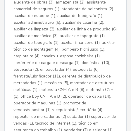
ajudante de obras (3), armazenista (2), assistente
comercial de seguros (1), atendente de balconista (2)
auxiliar de estoque (1), auxiliar de topógrafo (1),
auxiliar administrativo (6), auxiliar de cozinha (2),
auxiliar de limpeza (2), auxiliar de linha de produção (6)
auxiliar de mecânico (3), auxiliar de topografo (1),
auxiliar de topografo (1), auxiliar financeiro (1), auxiliar
técnico de montagem (4), bombeiro hidráulico (1),
carpinteiro (4), caseiro + esposa cozinheira (1),
conferente de carga e descarga (1), doméstica (10),
eletricista (2), empacotador (4), estoquista (6),
frentista/lubrificador (11), gerente de distribuição de
mercadorias (1), mecânico (5), montador de estruturas
metálicas (1), motorista CNH A e B (8), motorista CNH
(1), office boy CNH A e B (2), operador de caixa (14),
operador de maquinas (1), promotor de
vendas/repositor (1) recepcionista/secretária (4),
repositor de mercadorias (2) soldador (1) supervisor de
vendas (1), técnico de internet (1), técnico em
segurança do trabalho (1), vendedor (7) e zelador (1).