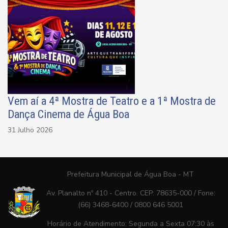
Vem aí a 4ª Mostra de Teatro e a 1ª Mostra de
Dança Cinema de Água Boa
31 Julho 2026
Prefeitura Municipal de Água Boa - MT
Av. Planalto nº 410 - Centro. CEP: 78635-000 / Fone:
(66) 3468-6400 / 0800 646 5001
Horário de Atendimento: Segunda a Sexta 07:30 às