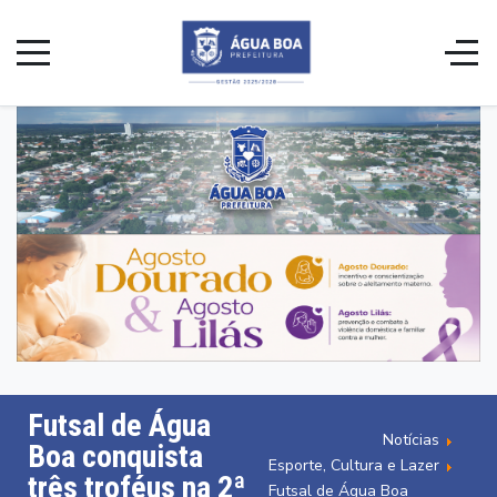
Futsal de Água
Notícias
Boa conquista
Esporte, Cultura e Lazer
três troféus na 2ª
Futsal de Água Boa