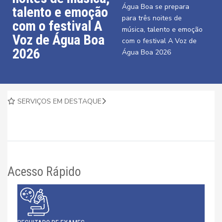
Água Boa se prepara
talento e emoção
para três noites de
com o festival A
música, talento e emoção
Voz de Água Boa
com o festival A Voz de
2026
Água Boa 2026
SERVIÇOS EM DESTAQUE
Acesso Rápido