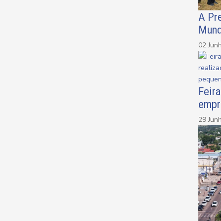
A Pr
Mund
02 Jun
Feir
empr
29 Jun