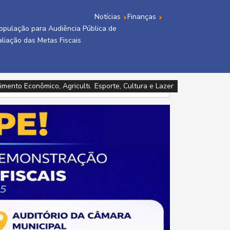
Notícias
Finanças
população para Audiência Pública de
liação das Metas Fiscais
imento Econômico, Agricultura, Turismo e Tecnologia
imento Econômico, Agricultura, Turismo e Tecnologia
Infraestrutura e Meio Ambiente
Assistência Social e Cidadania
Esporte, Cultura e Lazer
Esporte, Cultura e Lazer
Esporte, Cultura e Lazer
Esporte, Cultura e Lazer
Saúde