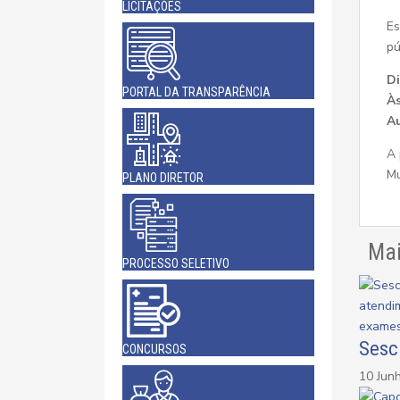
LICITAÇÕES
Es
pú
Di
PORTAL DA TRANSPARÊNCIA
À
Au
A 
Mu
PLANO DIRETOR
Mai
PROCESSO SELETIVO
Sesc
CONCURSOS
10 Jun