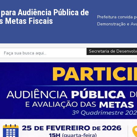
 para Audiência Pública de
Prefeitura convida 
s Metas Fiscais
Demonstração e Ava
Secretaria de Desenvolv
Secretaria de Desenvolv