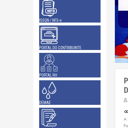
ISSQN / NFS-e
PORTAL DO CONTRIBUINTE
PORTAL RH
P
D
DEMAE
A 
Fi