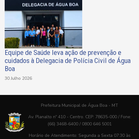
Equipe de Saúde leva ação de prevenção e
cuidados à Delegacia de Polícia Civil de Água
Boa
30 Julho 2026
Prefeitura Municipal de Água Boa - MT
Av. Planalto nº 410 - Centro. CEP: 78635-000 / Fone:
(66) 3468-6400 / 0800 646 5001
Horário de Atendimento: Segunda a Sexta 07:30 às