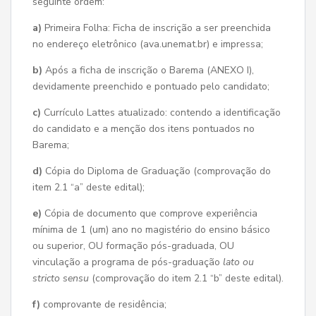
seguinte ordem:
a)
Primeira Folha: Ficha de inscrição a ser preenchida
no endereço eletrônico (ava.unemat.br) e impressa;
b)
Após a ficha de inscrição o Barema (ANEXO I),
devidamente preenchido e pontuado pelo candidato;
c)
Currículo Lattes atualizado: contendo a identificação
do candidato e a menção dos itens pontuados no
Barema;
d)
Cópia do Diploma de Graduação (comprovação do
item 2.1 “a” deste edital);
e)
Cópia de documento que comprove experiência
mínima de 1 (um) ano no magistério do ensino básico
ou superior, OU formação pós-graduada, OU
vinculação a programa de pós-graduação
lato
ou
stricto sensu
(comprovação do item 2.1 “b” deste edital).
f)
comprovante de residência;