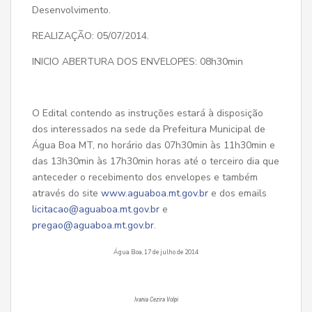
Desenvolvimento.
REALIZAÇÃO: 05/07/2014.
INICIO ABERTURA DOS ENVELOPES: 08h30min
O Edital contendo as instruções estará à disposição
dos interessados na sede da Prefeitura Municipal de
Água Boa MT, no horário das 07h30min às 11h30min e
das 13h30min às 17h30min horas até o terceiro dia que
anteceder o recebimento dos envelopes e também
através do site
www.aguaboa.mt.gov.br
e dos emails
licitacao@aguaboa.mt.gov.br
e
pregao@aguaboa.mt.gov.br
.
Água Boa, 17 de julho de 2014
Ivania Cezira Volpi