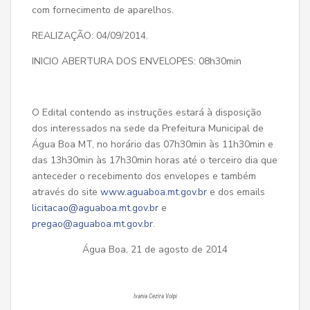
com fornecimento de aparelhos.
REALIZAÇÃO: 04/09/2014.
INICIO ABERTURA DOS ENVELOPES: 08h30min
O Edital contendo as instruções estará à disposição
dos interessados na sede da Prefeitura Municipal de
Água Boa MT, no horário das 07h30min às 11h30min e
das 13h30min às 17h30min horas até o terceiro dia que
anteceder o recebimento dos envelopes e também
através do site
www.aguaboa.mt.gov.br
e dos emails
licitacao@aguaboa.mt.gov.br
e
pregao@aguaboa.mt.gov.br
.
Água Boa, 21 de agosto de 2014
Ivania Cezira Volpi