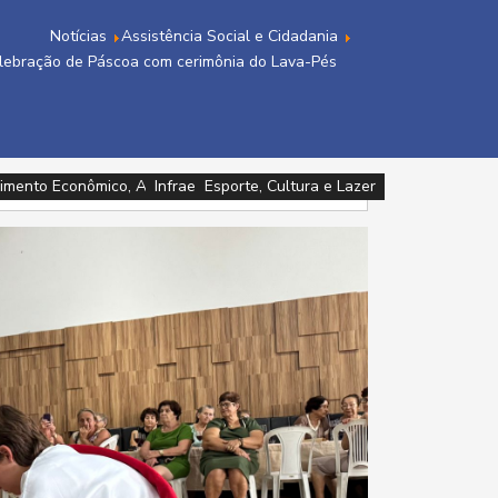
Notícias
Assistência Social e Cidadania
celebração de Páscoa com cerimônia do Lava-Pés
imento Econômico, Agricultura, Turismo e Tecnologia
imento Econômico, Agricultura, Turismo e Tecnologia
Infraestrutura e Meio Ambiente
Assistência Social e Cidadania
Esporte, Cultura e Lazer
Esporte, Cultura e Lazer
Saúde
Saúde
Saúde