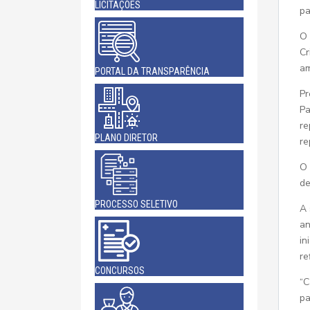
LICITAÇÕES
pa
O 
Cr
am
PORTAL DA TRANSPARÊNCIA
Pr
Pa
re
PLANO DIRETOR
re
O 
de
PROCESSO SELETIVO
A 
an
in
re
CONCURSOS
“C
pa