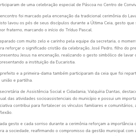
rticiparam de uma celebração especial de Páscoa no Centro de Conviv
encontro foi marcado pela encenação da tradicional cerimônia do La
isto lavou os pés de seus discípulos durante a Última Ceia, gesto que
or fraterno, marcando o início do Tríduo Pascal.
eparado com muito zelo e carinho pela equipe da secretaria, o moment
ra reforçar o significado cristão da celebração, José Pedro, filho do pr
presentou Jesus na encenação, realizando o gesto simbólico de lavar o
presentando a instituição da Eucaristia.
prefeito e a primeira-dama também participaram da ceia que foi repa
 união e partilha.
secretária de Assistência Social e Cidadania, Valquíria Dantas, destac
ual das atividades socioassistenciais do município e possui um importa
iciativa contribui para fortalecer os vínculos familiares e comunitári
flexão.
ada gesto e cada sorriso durante a cerimônia reforçam a importância d
ra a sociedade, reafirmando o compromisso da gestão municipal com a 