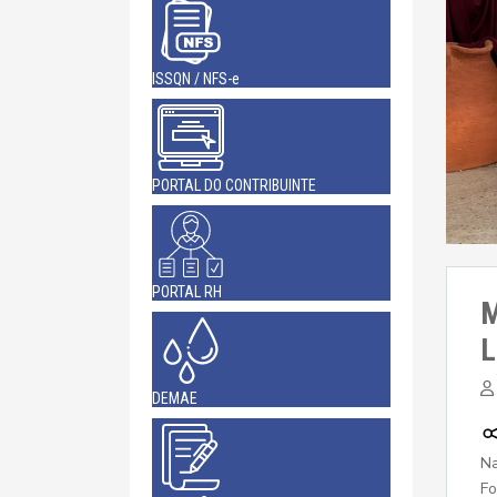
ISSQN / NFS-e
PORTAL DO CONTRIBUINTE
PORTAL RH
M
L
DEMAE
Na
Fo