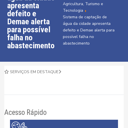
apresenta
Agricultura, Turismo e
Tecnologia
defeito e
Sistema de captação de
Demae alerta
água da cidade apresenta
para possível
defeito e Demae alerta para
falha no
possível falha no
abastecimento
abastecimento
SERVIÇOS EM DESTAQUE
Acesso Rápido