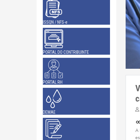
ISSQN / NFS-e
PORTAL DO CONTRIBUINTE
PORTAL RH
V
c
DEMAE
A 
es