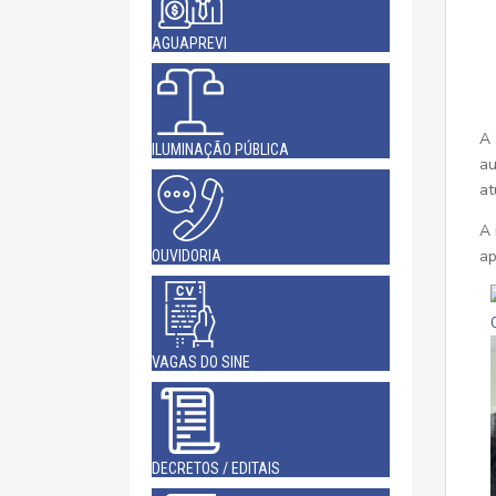
AGUAPREVI
A 
ILUMINAÇÃO PÚBLICA
au
at
A 
ap
OUVIDORIA
VAGAS DO SINE
DECRETOS / EDITAIS