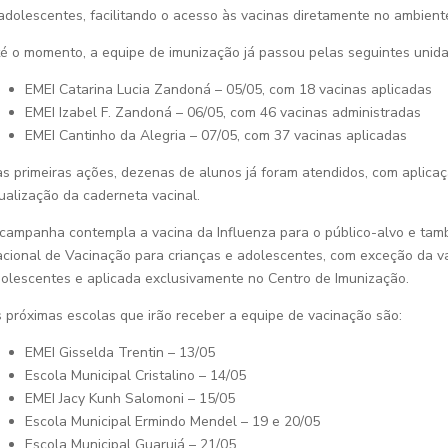
adolescentes, facilitando o acesso às vacinas diretamente no ambient
é o momento, a equipe de imunização já passou pelas seguintes unida
EMEI Catarina Lucia Zandoná – 05/05, com 18 vacinas aplicadas
EMEI Izabel F. Zandoná – 06/05, com 46 vacinas administradas
EMEI Cantinho da Alegria – 07/05, com 37 vacinas aplicadas
s primeiras ações, dezenas de alunos já foram atendidos, com aplicaç
ualização da caderneta vacinal.
campanha contempla a vacina da Influenza para o público-alvo e tam
cional de Vacinação para crianças e adolescentes, com exceção da v
olescentes e aplicada exclusivamente no Centro de Imunização.
 próximas escolas que irão receber a equipe de vacinação são:
EMEI Gisselda Trentin – 13/05
Escola Municipal Cristalino – 14/05
EMEI Jacy Kunh Salomoni – 15/05
Escola Municipal Ermindo Mendel – 19 e 20/05
Escola Municipal Guarujá – 21/05