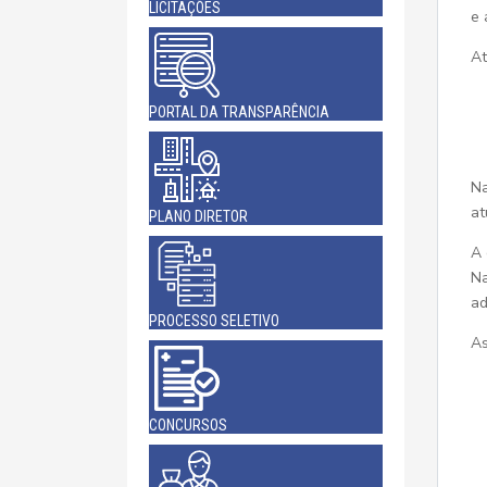
LICITAÇÕES
e 
At
PORTAL DA TRANSPARÊNCIA
Na
at
PLANO DIRETOR
A 
Na
ad
PROCESSO SELETIVO
As
CONCURSOS