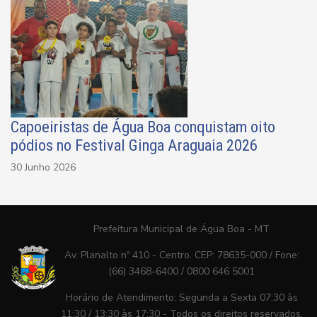
Capoeiristas de Água Boa conquistam oito
pódios no Festival Ginga Araguaia 2026
30 Junho 2026
Prefeitura Municipal de Água Boa - MT
Av. Planalto nº 410 - Centro. CEP: 78635-000 / Fone:
(66) 3468-6400 / 0800 646 5001
Horário de Atendimento: Segunda a Sexta 07:30 às
11:30 / 13:30 às 17:30 - Todos os direitos reservados.