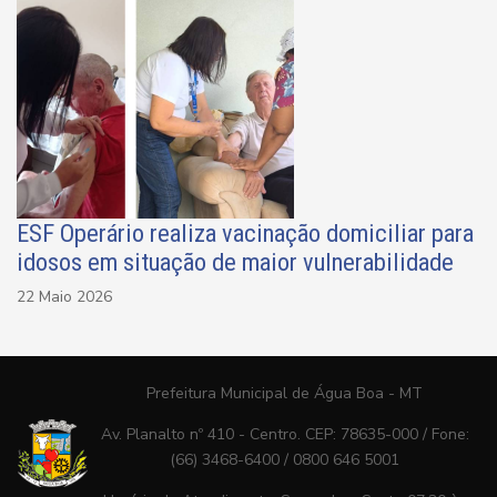
ESF Operário realiza vacinação domiciliar para
idosos em situação de maior vulnerabilidade
22 Maio 2026
Prefeitura Municipal de Água Boa - MT
Av. Planalto nº 410 - Centro. CEP: 78635-000 / Fone:
(66) 3468-6400 / 0800 646 5001